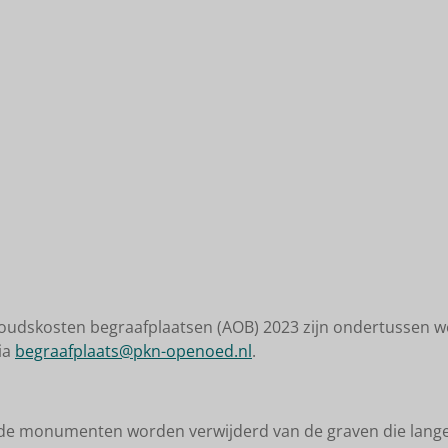
udskosten begraafplaatsen (AOB) 2023 zijn ondertussen wee
ia
begraafplaats@pkn-openoed.nl
.
t de monumenten worden verwijderd van de graven die langer