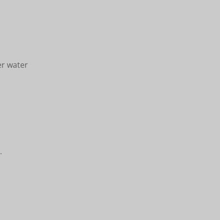
er water
.