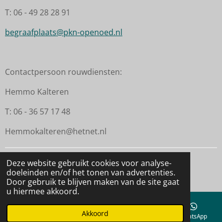
T: 06 - 49 28 28 91
begraafplaats@pkn-openoed.nl
Contactpersoon rouwdiensten:
Hemmo Kalteren
T: 06 - 36 57 17 48
Hemmokalteren@hetnet.nl
Deze website gebruikt cookies voor analyse-
© 2022 - 2026 Begraafplaatsen PG Op 'e Noed
doeleinden en/of het tonen van advertenties.
Powered by
JouwWeb
Door gebruik te blijven maken van de site gaat
u hiermee akkoord.
Akkoord
E-mailadres
Telefoonnummer
Kaart
WhatsApp