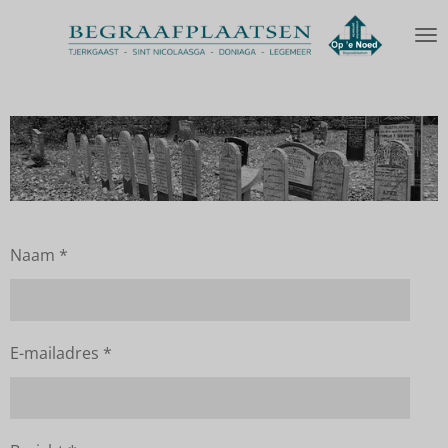
Ga
direct
naar
de
hoofdinhoud
Naam *
E-mailadres *