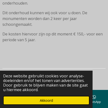
onderhouden.
Dit onderhoud kunnen wij ook voor u doen. De
monumenten worden dan 2 keer per jaar
schoongemaakt.
De kosten hiervoor zijn op dit moment € 150,- voor een
periode van 5 jaar.
Deze website gebruikt cookies voor analyse-
© 2022 - 2026 Begraafplaatsen PG Op 'e Noed
doeleinden en/of het tonen van advertenties.
Powered by
JouwWeb
Door gebruik te blijven maken van de site gaat
u hiermee akkoord.
Akkoord
E-mailadres
Telefoonnummer
Kaart
WhatsApp