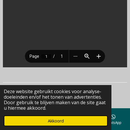
Deze website gebruikt cookies voor analyse-
© 2022 - 2026 Begraafplaatsen PG Op 'e Noed
doeleinden en/of het tonen van advertenties.
Powered by
JouwWeb
Door gebruik te blijven maken van de site gaat
u hiermee akkoord.
Akkoord
E-mailadres
Telefoonnummer
Kaart
WhatsApp