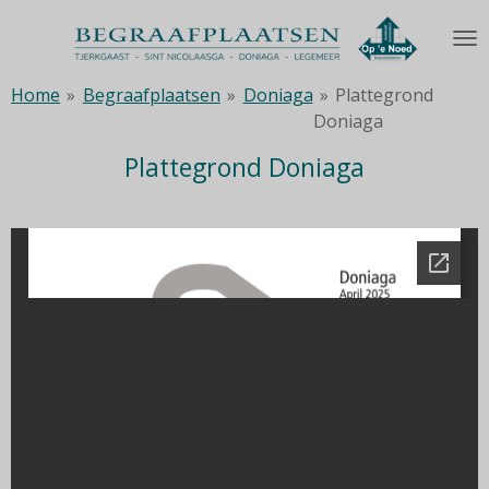
Ga
direct
naar
Home
»
Begraafplaatsen
»
Doniaga
»
Plattegrond
de
Doniaga
hoofdinhoud
Plattegrond Doniaga